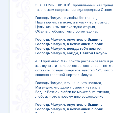
3. Я ЕСМЬ ЕДИНЫЙ, проявленный как триед
творческом напряжении единородным Сыном,
Господь Чамуил, в любви без границ
Наш взор чист и ясен, и в жизни есть смысл.
Цель жизни ты так очевидно открыл,
Объяты любовью, мы с Богом едины.
Господь Чамуил, опустись с Вышины,
Господь Чамуил, в нежнейшей любви.
Господь Чамуил, всегда тебя помню,
Господь Чамуил, сойди, Святой Голубь.
4. Я призываю Меч Христа рассечь завесу и рас
жертву эго и человеческое сознание - не м
оставить позади смертное чувство "я", кот
спасено крестной жертвой Иисуса.
Господь Чамуил, в тишине, что настала,
Мы видим, что даже у смерти нет жала.
Ведь в Божьей любви не может быть тления,
Любовь – это к новому дню восхождение.
Господь Чамуил, опустись с Вышины,
Господь Чамуил, в нежнейшей любви.