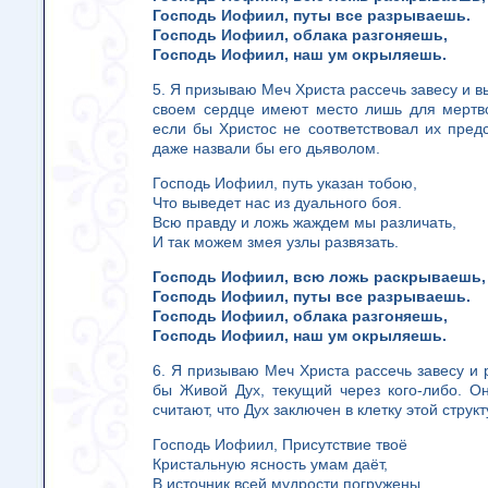
Господь Иофиил, путы все разрываешь.
Господь Иофиил, облака разгоняешь,
Господь Иофиил, наш ум окрыляешь.
5. Я призываю Меч Христа рассечь завесу и вы
своем сердце имеют место лишь для мертво
если бы Христос не соответствовал их предс
даже назвали бы его дьяволом.
Господь Иофиил, путь указан тобою,
Что выведет нас из дуального боя.
Всю правду и ложь жаждем мы различать,
И так можем змея узлы развязать.
Господь Иофиил, всю ложь раскрываешь,
Господь Иофиил, путы все разрываешь.
Господь Иофиил, облака разгоняешь,
Господь Иофиил, наш ум окрыляешь.
6. Я призываю Меч Христа рассечь завесу и 
бы Живой Дух, текущий через кого-либо. О
считают, что Дух заключен в клетку этой струк
Господь Иофиил, Присутствие твоё
Кристальную ясность умам даёт,
В источник всей мудрости погружены,