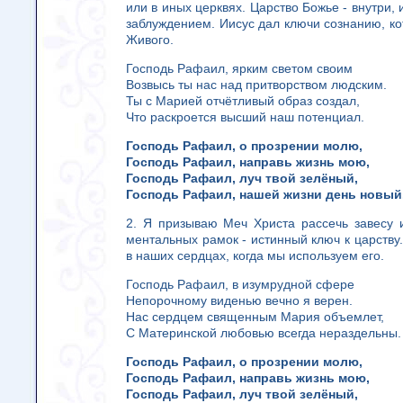
или в иных церквях. Царство Божье - внутри, 
заблуждением. Иисус дал ключи сознанию, к
Живого.
Господь Рафаил, ярким светом своим
Возвысь ты нас над притворством людским.
Ты с Марией отчётливый образ создал,
Что раскроется высший наш потенциал.
Господь Рафаил, о прозрении молю,
Господь Рафаил, направь жизнь мою,
Господь Рафаил, луч твой зелёный,
Господь Рафаил, нашей жизни день новый
2. Я призываю Меч Христа рассечь завесу 
ментальных рамок - истинный ключ к царству
в наших сердцах, когда мы используем его.
Господь Рафаил, в изумрудной сфере
Непорочному виденью вечно я верен.
Нас сердцем священным Мария объемлет,
С Материнской любовью всегда нераздельны.
Господь Рафаил, о прозрении молю,
Господь Рафаил, направь жизнь мою,
Господь Рафаил, луч твой зелёный,