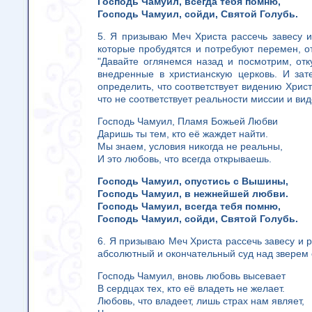
Господь Чамуил, всегда тебя помню,
Господь Чамуил, сойди, Святой Голубь.
5. Я призываю Меч Христа рассечь завесу и
которые пробудятся и потребуют перемен, от
"Давайте оглянемся назад и посмотрим, отк
внедренные в христианскую церковь. И зат
определить, что соответствует видению Христа
что не соответствует реальности миссии и ви
Господь Чамуил, Пламя Божьей Любви
Даришь ты тем, кто её жаждет найти.
Мы знаем, условия никогда не реальны,
И это любовь, что всегда открываешь.
Господь Чамуил, опустись с Вышины,
Господь Чамуил, в нежнейшей любви.
Господь Чамуил, всегда тебя помню,
Господь Чамуил, сойди, Святой Голубь.
6. Я призываю Меч Христа рассечь завесу и р
абсолютный и окончательный суд над зверем 
Господь Чамуил, вновь любовь высевает
В сердцах тех, кто её владеть не желает.
Любовь, что владеет, лишь страх нам являет,