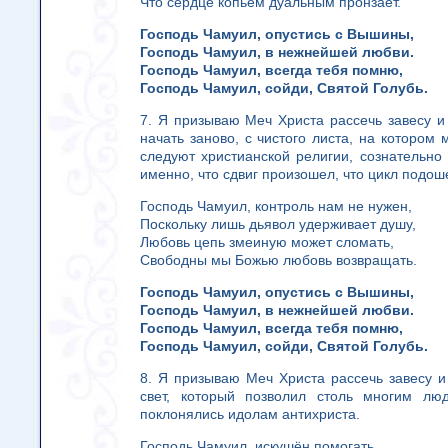
Что сердце копьем дуальным пронзает.
Господь Чамуил, опустись с Вышины,
Господь Чамуил, в нежнейшей любви.
Господь Чамуил, всегда тебя помню,
Господь Чамуил, сойди, Святой Голубь.
7. Я призываю Меч Христа рассечь завесу и 
начать заново, с чистого листа, на котором
следуют христианской религии, сознательно 
именно, что сдвиг произошел, что цикл подоше
Господь Чамуил, контроль нам не нужен,
Поскольку лишь дьявол удерживает душу,
Любовь цепь змеиную может сломать,
Свободны мы Божью любовь возвращать.
Господь Чамуил, опустись с Вышины,
Господь Чамуил, в нежнейшей любви.
Господь Чамуил, всегда тебя помню,
Господь Чамуил, сойди, Святой Голубь.
8. Я призываю Меч Христа рассечь завесу и 
свет, который позволил столь многим лю
поклонялись идолам антихриста.
Господь Чамуил, искушён помогать