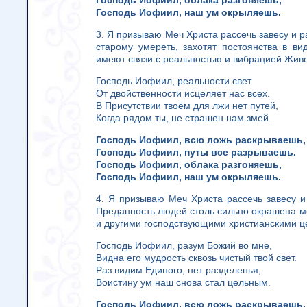
Господь Иофиил, облака разгоняешь,
Господь Иофиил, наш ум окрыляешь.
3. Я призываю Меч Христа рассечь завесу и ра
старому умереть, захотят постоянства в ви
имеют связи с реальностью и вибрацией Живо
Господь Иофиил, реальности свет
От двойственности исцеляет нас всех.
В Присутствии твоём для лжи нет путей,
Когда рядом ты, не страшен нам змей.
Господь Иофиил, всю ложь раскрываешь,
Господь Иофиил, путы все разрываешь.
Господь Иофиил, облака разгоняешь,
Господь Иофиил, наш ум окрыляешь.
4. Я призываю Меч Христа рассечь завесу и 
Преданность людей столь сильно окрашена 
и другими господствующими христианскими цер
Господь Иофиил, разум Божий во мне,
Видна его мудрость сквозь чистый твой свет.
Раз видим Единого, нет разделенья,
Воистину ум наш снова стал цельным.
Господь Иофиил, всю ложь раскрываешь,