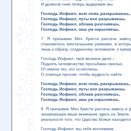
И дьявола гнев теперь выдержим мы.
Господь Иофиил, всю ложь раскрываешь,
Господь Иофиил, путы все разрываешь.
Господь Иофиил, облака разгоняешь,
Господь Иофиил, наш ум окрыляешь.
7. Я призываю Меч Христа рассечь завесу
становилось ментальными рамками, в которы
лишь к образу, созданному человеком, к кумир
Господь Иофиил, твоё великое дело –
Поднять человечество просьбами смелых,
От имени тех, кто ослеплены,
О помощи просим, чтобы мудрость найти.
Господь Иофиил, всю ложь раскрываешь,
Господь Иофиил, путы все разрываешь.
Господь Иофиил, облака разгоняешь,
Господь Иофиил, наш ум окрыляешь.
8. Я призываю Меч Христа рассечь завесу и ра
занимающее ваше внимание здесь на Земле, 
реальности того, что Царство Божье находитс
Господь Иофиил, мы тебя воспеваем,