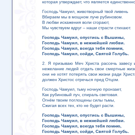
которая утверждает, что является единствен
Господь Чамуил, животворный твой ливень
Вбираем мы в мощном луче рубиновом.
В любви искажения воли сгорают,
Мы чувствуем вдруг – наши страсти стихают.
Господь Чамуил, опустись с Вышины,
Господь Чамуил, в нежнейшей любви.
Господь Чамуил, всегда тебя помним,
Господь Чамуил, сойди, Святой Голубь.
2. Я призываю Меч Христа рассечь завесу 
нежелание людей отдать свои смертные жизни
они не хотят потерять свои жизни ради Христа
должен Христос отречься пред Отцом.
Господь Чамуил, тьму ночную пронзает,
Как рубиновый луч, спираль световая.
Огнём твоим поглощены силы тьмы,
Сжигая всех тех, кто не будет расти.
Господь Чамуил, опустись с Вышины,
Господь Чамуил, в нежнейшей любви.
Господь Чамуил, всегда тебя помню,
Господь Чамуил, сойди, Святой Голубь.