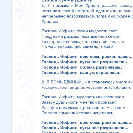
Второй Луч – Мудрость
1. Я призываю Меч Христа рассечь завесу
позволить своей смертной идентичности умер
непрерывно возрождаться, тогда они скорее
Христом.
Господь Иофиил, твоей мудрости свет
Пред нами раскрыл лжи змеиной секрет.
Так вкрадчива ложь, что в ум наш вползает,
Но ты – величайший учитель, я знаю.
Господь Иофиил, всю ложь раскрываешь,
Господь Иофиил, путы все разрываешь.
Господь Иофиил, облака разгоняешь,
Господь Иофиил, наш ум окрыляешь.
2. Я ЕСМЬ ЕДИНЫЙ, и я становлюсь многими
космическом танце Божественного Любящего 
Господь Иофиил, мудрость мы воспеваем,
Завесу дуальности меч твой пронзает.
Раз путь нам указан, реальность мы знаем,
От змея сомнений тотчас исцеляясь.
Господь Иофиил, всю ложь раскрываешь,
Господь Иофиил, путы все разрываешь.