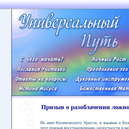
Призыв о разоблачении ложно
Во имя Космического Христа, я взываю к Б
этот призыв восстановлению целостности в в