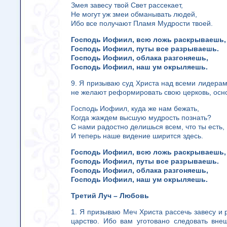
Змея завесу твой Свет рассекает,
Не могут уж змеи обманывать людей,
Ибо все получают Пламя Мудрости твоей.
Господь Иофиил, всю ложь раскрываешь,
Господь Иофиил, путы все разрываешь.
Господь Иофиил, облака разгоняешь,
Господь Иофиил, наш ум окрыляешь.
9. Я призываю суд Христа над всеми лидерам
не желают реформировать свою церковь, осн
Господь Иофиил, куда же нам бежать,
Когда жаждем высшую мудрость познать?
С нами радостно делишься всем, что ты есть,
И теперь наше видение ширится здесь.
Господь Иофиил, всю ложь раскрываешь,
Господь Иофиил, путы все разрываешь.
Господь Иофиил, облака разгоняешь,
Господь Иофиил, наш ум окрыляешь.
Третий Луч – Любовь
1. Я призываю Меч Христа рассечь завесу и р
царство. Ибо вам уготовано следовать вне