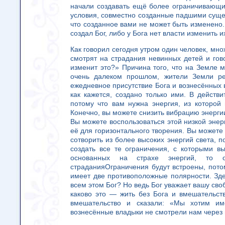
начали создавать ещё более ограничивающие
условия, совместно созданные падшими суще
что созданное вами не может быть изменено. 
создал Бог, либо у Бога нет власти изменить и
Как говорил сегодня утром один человек, мно
смотрят на страдания невинных детей и гов
изменит это?» Причина того, что на Земле м
очень далеком прошлом, жители Земли реш
ежедневное присутствие Бога и вознесённых вл
как кажется, создано только ими. В действ
потому что вам нужна энергия, из которой 
Конечно, вы можете снизить вибрацию энергии
Вы можете воспользоваться этой низкой энерг
её для горизонтального творения. Вы можете 
сотворить из более высоких энергий света, п
создать все те ограничения, с которыми вы
основанных на страхе энергий, то о
страданияОграничения будут встроены, потом
имеет две противоположные полярности. Здес
всем этом Бог? Но ведь Бог уважает вашу св
каково это — жить без Бога и вмешательст
вмешательство и сказали: «Мы хотим им
вознесённые владыки не смотрели нам через 