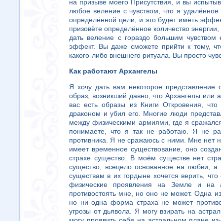
на призыве моего Присутствия, и вы испыты
любое веление с чувством, что я удалённое
определённой цели, и это будет иметь эффек
призовёте определённое количество энергии,
дать веление с гораздо большим чувством 
эффект. Вы даже сможете прийти к тому, ч
какого-либо внешнего ритуала. Вы просто чувст
Как работают Архангелы
Я хочу дать вам некоторое представление 
образ, возникший давно, что Архангелы или а
вас есть образы из Книги Откровения, чт
драконом и убил его. Многие люди представл
между физическими армиями, где я сражался
понимаете, что я так не работаю. Я не ра
противника. Я не сражаюсь с ними. Мне нет 
имеет временное существование, оно создан
страхе существо. В моём существе нет стр
существо, всецело основанное на любви, а
существам в их гордыне хочется верить, что 
физические проявления на Земле и на а
противостоять мне, но оно не может. Одна и
но ни одна форма страха не может противо
угрозы от дьявола. Я могу взирать на астра
могу проявить себя на астральном плане из