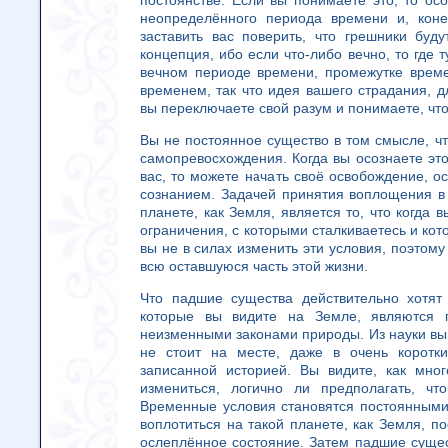
постоянстве. Если вы понимаете это, то о
неопределённого периода времени и, конеч
заставить вас поверить, что грешники буд
концепция, ибо если что-либо вечно, то где 
вечном периоде времени, промежутке време
временем, так что идея вашего страдания, 
вы переключаете свой разум и понимаете, чт
Вы не постоянное существо в том смысле, ч
самопревосхождения. Когда вы осознаете эт
вас, то можете начать своё освобождение, о
сознанием. Задачей принятия воплощения в
планете, как Земля, является то, что когда
ограничения, с которыми сталкиваетесь и кото
вы не в силах изменить эти условия, поэтому
всю оставшуюся часть этой жизни.
Что падшие существа действительно хотят
которые вы видите на Земле, являются 
неизменными законами природы. Из науки вы 
не стоит на месте, даже в очень коротк
записанной историей. Вы видите, как мно
измениться, логично ли предполагать, ч
Временные условия становятся постоянными
воплотиться на такой планете, как Земля, п
ослеплённое состояние. Затем падшие сущес