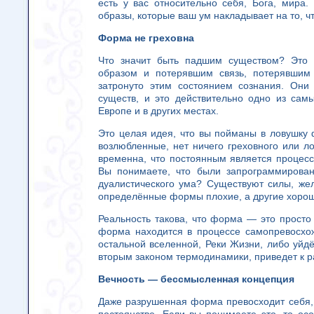
есть у вас относительно себя, Бога, мира
образы, которые ваш ум накладывает на то, ч
Форма не греховна
Что значит быть падшим существом? Это 
образом и потерявшим связь, потерявшим
затронуто этим состоянием сознания. Они 
существ, и это действительно одно из са
Европе и в других местах.
Это целая идея, что вы пойманы в ловушку 
возлюбленные, нет ничего греховного или 
временна, что постоянным является процес
Вы понимаете, что были запрограммирован
дуалистического ума? Существуют силы, же
определённые формы плохие, а другие хоро
Реальность такова, что форма — это прост
форма находится в процессе самопревосхо
остальной вселенной, Реки Жизни, либо уйд
вторым законом термодинамики, приведет к 
Вечность — бессмысленная концепция
Даже разрушенная форма превосходит себя, 