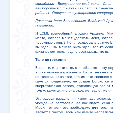
страдания - Возвращение свой силы - Ста
Как бороться с тьмой - Как падшие сущест
работы - Отпустите устаревшие концепци
Диктовка дана Вознесённым Владыкой Арх
Голландии.
Я ЕСМЬ вознесённый владыка Архангел Миха
место, которое может удержать меня, которо
тюремные стены? Нет, я вездесущ в разуме Бо
вы здесь. Вы можете быть здесь только есл
физическом теле, трудно осознавать, что вы п
Тело не греховно
Вы решили войти в тело, чтобы иметь эту о
это не является греховным. Ваше тело не грех
не грешник из-за того, что имеете внешнее я
кажется, существует, не создан Богом; он
энергетическая завеса, отделяющая вас от
только кажется, что она отделяет вас от меня.
Эта завеса разделения имеет два аспекта:
убеждение, заставляющее вас видеть себя 
Мария, отчасти это необходимо для того, чт
является грехом, злом или чем-то неправиль