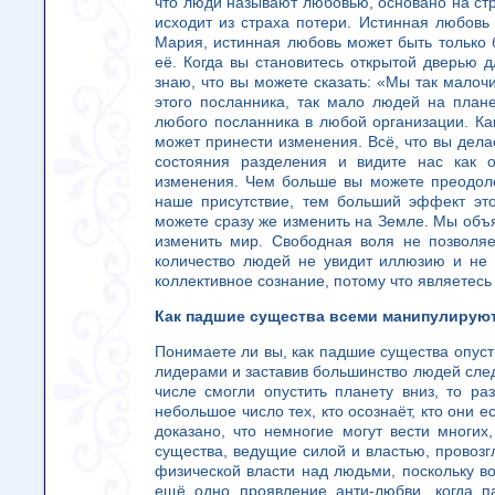
что люди называют любовью, основано на стр
исходит из страха потери. Истинная любовь 
Мария, истинная любовь может быть только б
её. Когда вы становитесь открытой дверью 
знаю, что вы можете сказать: «Мы так мало
этого посланника, так мало людей на план
любого посланника в любой организации. Ка
может принести изменения. Всё, что вы дела
состояния разделения и видите нас как о
изменения. Чем больше вы можете преодоле
наше присутствие, тем больший эффект это
можете сразу же изменить на Земле. Мы объя
изменить мир. Свободная воля не позволяе
количество людей не увидит иллюзию и не 
коллективное сознание, потому что являетесь
Как падшие существа всеми манипулирую
Понимаете ли вы, как падшие существа опусти
лидерами и заставив большинство людей след
числе смогли опустить планету вниз, то ра
небольшое число тех, кто осознаёт, кто они е
доказано, что немногие могут вести многи
существа, ведущие силой и властью, провоз
физической власти над людьми, поскольку в
ещё одно проявление анти-любви, когда п