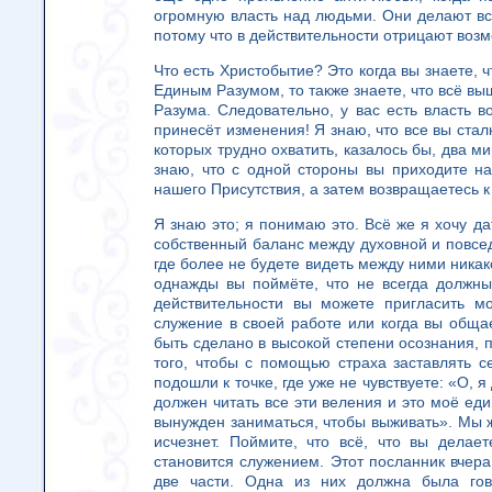
огромную власть над людьми. Они делают всё
потому что в действительности отрицают воз
Что есть Христобытие? Это когда вы знаете, 
Единым Разумом, то также знаете, что всё вы
Разума. Следовательно, у вас есть власть 
принесёт изменения! Я знаю, что все вы стал
которых трудно охватить, казалось бы, два м
знаю, что с одной стороны вы приходите 
нашего Присутствия, а затем возвращаетесь к 
Я знаю это; я понимаю это. Всё же я хочу да
собственный баланс между духовной и повсед
где более не будете видеть между ними никак
однажды вы поймёте, что не всегда должны
действительности вы можете пригласить м
служение в своей работе или когда вы обща
быть сделано в высокой степени осознания, 
того, чтобы с помощью страха заставлять 
подошли к точке, где уже не чувствуете: «О, 
должен читать все эти веления и это моё еди
вынужден заниматься, чтобы выживать». Мы ж
исчезнет. Поймите, что всё, что вы делае
становится служением. Этот посланник вчер
две части. Одна из них должна была гов